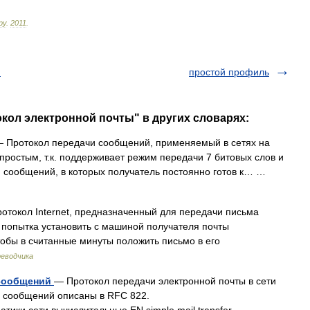
ру
.
2011
.
м
простой профиль
окол электронной почты" в других словарях:
 Протокол передачи сообщений, применяемый в сетях на
 простым, т.к. поддерживает режим передачи 7 битовых слов и
й сообщений, в которых получатель постоянно готов к… …
токол Internet, предназначенный для передачи письма
я попытка установить с машиной получателя почты
тобы в считанные минуты положить письмо в его
реводчика
 сообщений
— Протокол передачи электронной почты в сети
ы сообщений описаны в RFC 822.