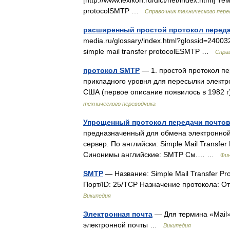
[http://www.lexikon.ru/dict/net/index.html] 
protocolSMTP …
Справочник технического пере
расширенный простой протокол переда
media.ru/glossary/index.html?glossid=2400
simple mail transfer protocolESMTP …
Спра
протокол SMTP
— 1. простой протокол п
прикладного уровня для пересылки элект
США (первое описание появилось в 1982 
технического переводчика
Упрощенный протокол передачи почто
предназначенный для обмена электронной
сервер. По английски: Simple Mail Transfe
Синонимы английские: SMTP См.… …
Фин
SMTP
— Название: Simple Mail Transfer Pr
Порт/ID: 25/TCP Назначение протокола: 
Википедия
Электронная почта
— Для термина «Mail»
электронной почты …
Википедия