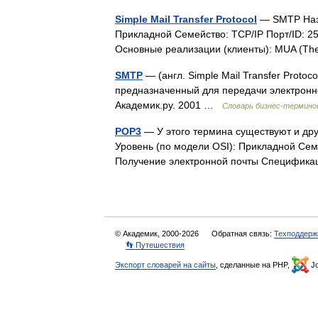
Simple Mail Transfer Protocol
— SMTP Назва
Прикладной Семейство: TCP/IP Порт/ID: 2
Основные реализации (клиенты): MUA (The
SMTP
— (англ. Simple Mail Transfer Proto
предназначенный для передачи электронно
Академик.ру. 2001 …
Словарь бизнес-термино
POP3
— У этого термина существуют и друг
Уровень (по модели OSI): Прикладной Сем
Получение электронной почты Специфи
© Академик, 2000-2026
Обратная связь:
Техподдерж
👣 Путешествия
Экспорт словарей на сайты
, сделанные на PHP,
Jo