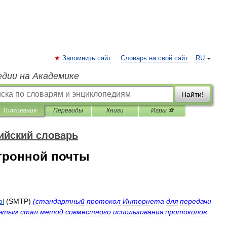
Запомнить сайт
Словарь на свой сайт
RU
едии на Академике
Найти!
Толкования
Переводы
Книги
Игры ⚽
ийский словарь
тронной почты
ol
(
SMTP
)
(
стандартный
протокол
Интернета
для
передачи
ятым
стал
метод
совместного
использования
протоколов