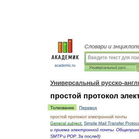
Словари и энциклоп
academic.ru
Универсальный русско-английский словарь
Универсальный русско-англ
простой протокол элек
Толкование
Перевод
простой
протокол
электронной
почты
General
subject:
Simple
Mail
Transfer
Protoc
и
приема
электронной
почты
.
Общеприн
SMTP
и
POP
.
За
послед
)